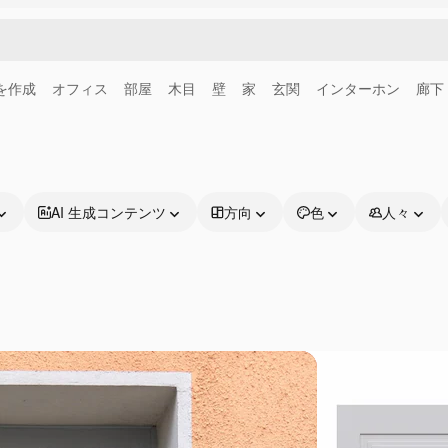
画を作成
オフィス
部屋
木目
壁
家
玄関
インターホン
廊下
AI 生成コンテンツ
方向
色
人々