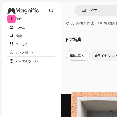
作成
AI 画像を作成
AI 動
ホーム
検索
ドア写真
ストック
もっと詳しく
写真
ライセンス
すべてのツール
全ての画像
ベクトル
イラスト
写真
PSD
テンプレート
モックアップ
動画
映像素材
モーショングラフィックス
動画テンプレート
アイコン
3D モデル