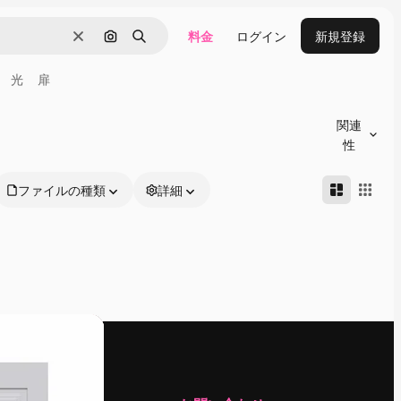
料金
ログイン
新規登録
消去
画像で検索
検索
光
扉
関連
性
ファイルの種類
詳細