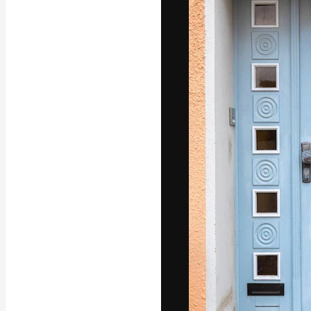
フォント
最高のクリエイ
ットフォーム。
店、スタジオを
います。
日本語
Copyright © 2010-