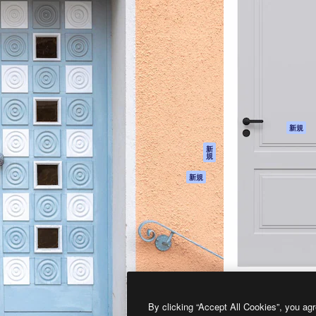
製品
はじめに
ティブ制作を導くためのプラ
Spaces
Academy
クリエイター、企業、代理
AI アシスタント
ドキュメント
含む100万人以上が利用して
AI 画像生成ツール
サポート
AI 動画生成ツール
利用規約
AI 音声合成ツール
プライバシーポリ
シー
ストックコンテン
ツ
オリジナル
新規
Claude/ChatGPT
クッキーポリシー
新
規
向けMCP
トラストセンター
エージェント
アフィリエイト
新規
API
法人向け
モバイルアプリ
すべてのMagnificツ
ール
2026
Freepik Company S.L.U.
無断複写・転載を禁じます
.
By clicking “Accept All Cookies”, you agr