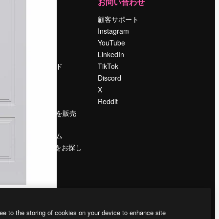
運営
お問い合わせ
料金
顧客サポート
会社概要
Instagram
Reviews
YouTube
採用情報
LinkedIn
検索トレンド
TikTok
ブログ
Discord
イベント
X
Slidesgo
Reddit
コンテンツを販売
する
プレスルーム
magnific.aiをお探し
ですか？
ee to the storing of cookies on your device to enhance site