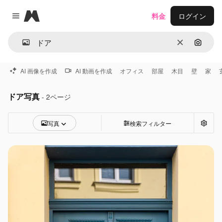
Magnific
料金
ログイン
Close menu
消去
画像で
AI 画像を作成
AI 動画を作成
オフィス
部屋
木目
壁
家
ドア写真
- 2ページ
写真
検索フィルター