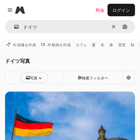
Magnific
料金
ログイン
Close menu
消去
画像で
AI 画像を作成
AI 動画を作成
カフェ
夏
冬
春
背景
秋
ドイツ写真
写真
検索フィルター