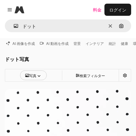
Magnific
料金
ログイン
Close menu
消去
画像で
AI 画像を作成
AI 動画を作成
背景
インテリア
統計
健康
ドット写真
写真
検索フィルター