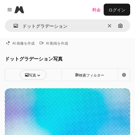
Magnific
料金
ログイン
Close menu
消去
画像で
AI 画像を作成
AI 動画を作成
ドットグラデーション写真
写真
検索フィルター