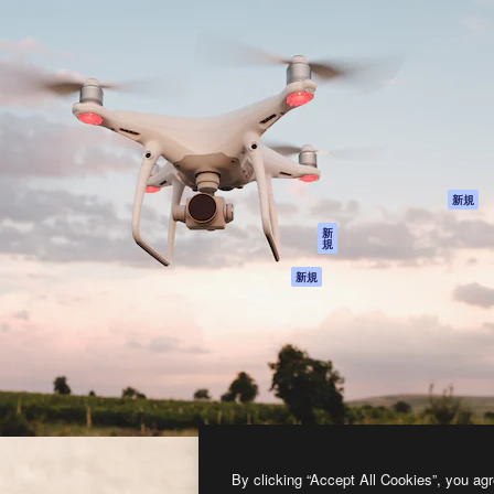
製品
はじめに
ティブ制作を導くためのプラ
Spaces
Academy
クリエイター、企業、代理
AI アシスタント
ドキュメント
含む100万人以上が利用して
AI 画像生成ツール
サポート
AI 動画生成ツール
利用規約
AI 音声合成ツール
プライバシーポリ
シー
ストックコンテン
ツ
オリジナル
新規
Claude/ChatGPT
クッキーポリシー
新
規
向けMCP
トラストセンター
エージェント
アフィリエイト
新規
API
法人向け
モバイルアプリ
すべてのMagnificツ
ール
2026
Freepik Company S.L.U.
無断複写・転載を禁じます
.
By clicking “Accept All Cookies”, you agr