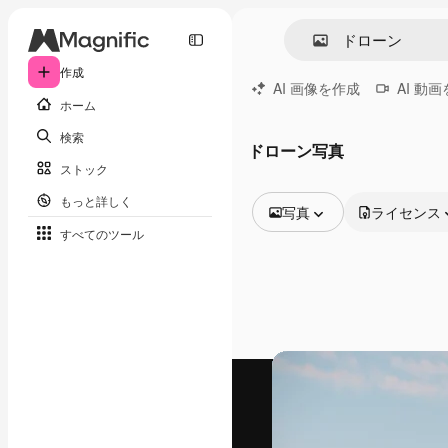
作成
AI 画像を作成
AI 動
ホーム
検索
ドローン写真
ストック
もっと詳しく
写真
ライセンス
すべてのツール
全ての画像
ベクトル
イラスト
写真
PSD
テンプレート
モックアップ
動画
映像素材
モーショングラフィックス
動画テンプレート
アイコン
3D モデル