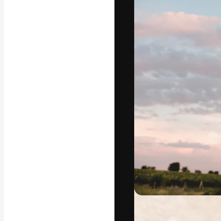
フォント
最高のクリエイ
ットフォーム。
店、スタジオを
います。
日本語
Copyright © 2010-