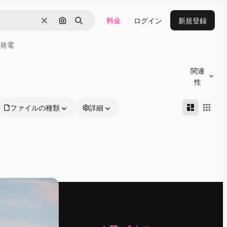
料金
ログイン
新規登録
消去
画像で検索
検索
発電
関連
性
ファイルの種類
詳細