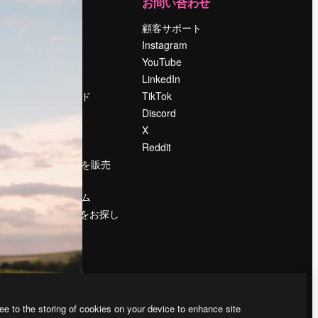
運営
お問い合わせ
料金
顧客サポート
会社概要
Instagram
Reviews
YouTube
採用情報
LinkedIn
検索トレンド
TikTok
ブログ
Discord
イベント
X
Slidesgo
Reddit
コンテンツを販売
する
プレスルーム
magnific.aiをお探し
ですか？
ee to the storing of cookies on your device to enhance site