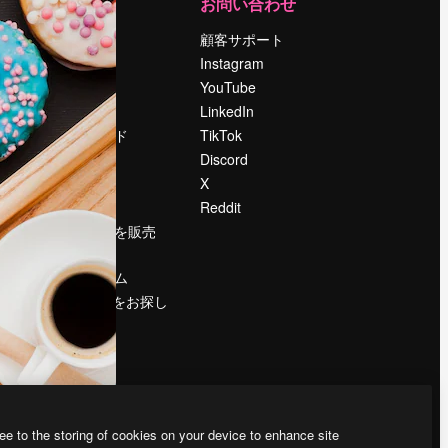
運営
お問い合わせ
料金
顧客サポート
会社概要
Instagram
Reviews
YouTube
採用情報
LinkedIn
検索トレンド
TikTok
ブログ
Discord
イベント
X
Slidesgo
Reddit
コンテンツを販売
する
プレスルーム
magnific.aiをお探し
ですか？
ee to the storing of cookies on your device to enhance site