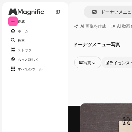
作成
AI 画像を作成
AI 動
ホーム
検索
ドーナツメニュー写真
ストック
もっと詳しく
写真
ライセンス
すべてのツール
全ての画像
ベクトル
イラスト
写真
PSD
テンプレート
モックアップ
動画
映像素材
モーショングラフィックス
動画テンプレート
アイコン
3D モデル