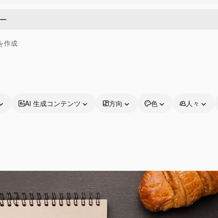
画を作成
AI 生成コンテンツ
方向
色
人々