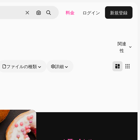
料金
ログイン
新規登録
消去
画像で検索
検索
関連
性
ファイルの種類
詳細