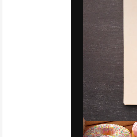
フォント
最高のクリエイ
ットフォーム。
店、スタジオを
います。
日本語
Copyright © 2010-