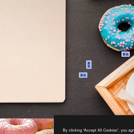
製品
はじめに
ティブ制作を導くためのプラ
Spaces
Academy
クリエイター、企業、代理
AI アシスタント
ドキュメント
含む100万人以上が利用して
AI 画像生成ツール
サポート
AI 動画生成ツール
利用規約
AI 音声合成ツール
プライバシーポリ
シー
ストックコンテン
ツ
オリジナル
新規
Claude/ChatGPT
クッキーポリシー
新
規
向けMCP
トラストセンター
エージェント
アフィリエイト
新規
API
法人向け
モバイルアプリ
すべてのMagnificツ
ール
2026
Freepik Company S.L.U.
無断複写・転載を禁じます
.
By clicking “Accept All Cookies”, you agr