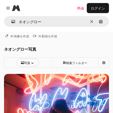
Magnific
料金
ログイン
Close menu
消去
画像で
AI 画像を作成
AI 動画を作成
ネオングロー写真
写真
検索フィルター