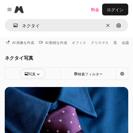
Magnific
料金
ログイン
Close menu
消去
画像で
AI 画像を作成
AI 動画を作成
オフィス
クリスマス
黒
会議
ネクタイ写真
写真
検索フィルター