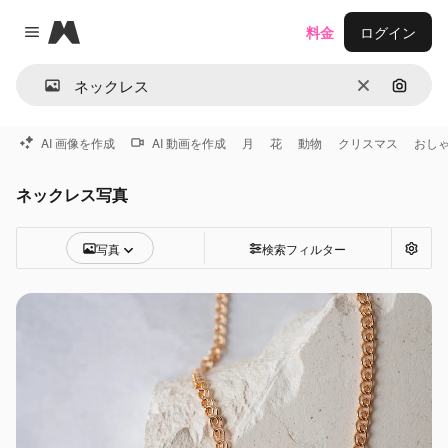
Magnific
料金
ログイン
Close menu
消去
画像で
AI 画像を作成
AI 動画を作成
月
花
動物
クリスマス
おし
ネックレス写真
写真
検索フィルター