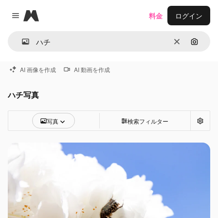
Magnific
料金
ログイン
Close menu
消去
画像で
AI 画像を作成
AI 動画を作成
ハチ写真
写真
検索フィルター