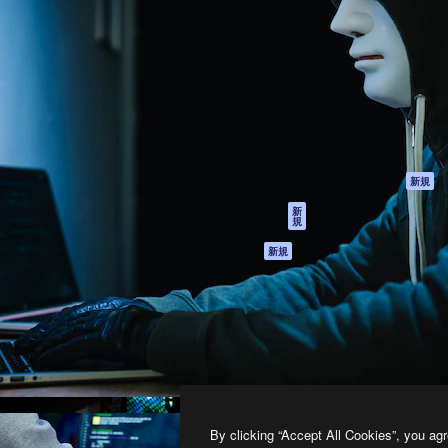
製品
はじめに
ティブ制作を導くためのプラ
Spaces
Academy
クリエイター、企業、代理
AI アシスタント
ドキュメント
含む100万人以上が利用して
AI 画像生成ツール
サポート
AI 動画生成ツール
利用規約
AI 音声合成ツール
プライバシーポリ
シー
ストックコンテン
ツ
オリジナル
新規
Claude/ChatGPT
クッキーポリシー
新
規
向けMCP
トラストセンター
エージェント
アフィリエイト
新規
API
法人向け
モバイルアプリ
すべてのMagnificツ
ール
2026
Freepik Company S.L.U.
無断複写・転載を禁じます
.
By clicking “Accept All Cookies”, you agr