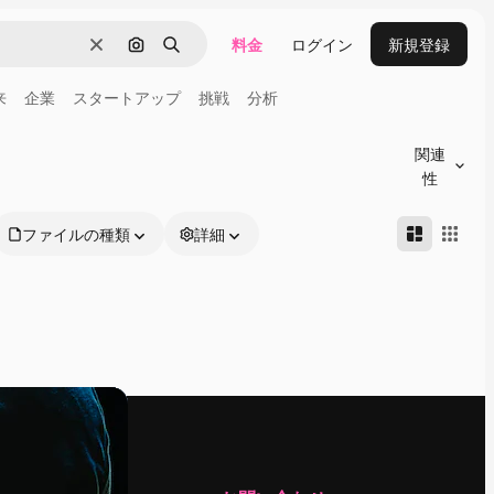
料金
ログイン
新規登録
消去
画像で検索
検索
来
企業
スタートアップ
挑戦
分析
関連
性
ファイルの種類
詳細