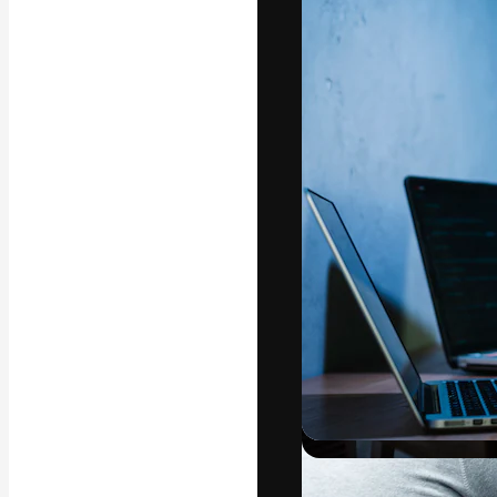
フォント
最高のクリエイ
ットフォーム。
店、スタジオを
います。
日本語
Copyright © 2010-