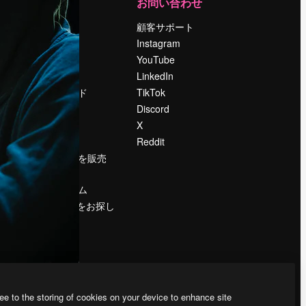
運営
お問い合わせ
料金
顧客サポート
会社概要
Instagram
Reviews
YouTube
採用情報
LinkedIn
検索トレンド
TikTok
ブログ
Discord
イベント
X
Slidesgo
Reddit
コンテンツを販売
する
プレスルーム
magnific.aiをお探し
ですか？
ee to the storing of cookies on your device to enhance site