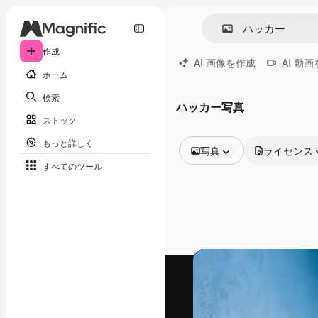
作成
AI 画像を作成
AI 動
ホーム
検索
ハッカー写真
ストック
もっと詳しく
写真
ライセンス
すべてのツール
全ての画像
ベクトル
イラスト
写真
PSD
テンプレート
モックアップ
動画
映像素材
モーショングラフィックス
動画テンプレート
アイコン
3D モデル