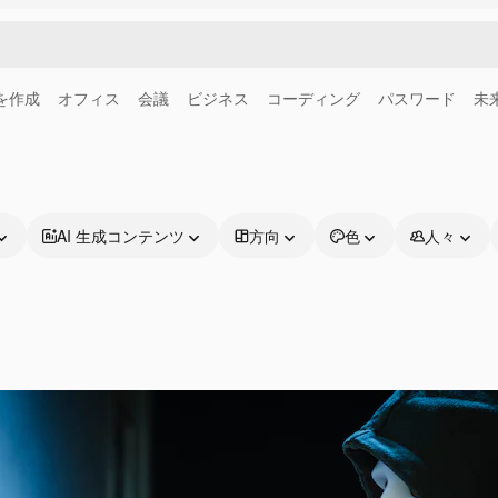
画を作成
オフィス
会議
ビジネス
コーディング
パスワード
未
AI 生成コンテンツ
方向
色
人々