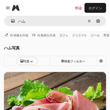
Magnific
料金
ログイン
Close menu
消去
画像で
AI 画像を作成
AI 動画を作成
カフェ
クリスマス
ビール
野菜
ハム写真
写真
検索フィルター