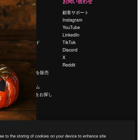
運営
お問い合わせ
料金
顧客サポート
会社概要
Instagram
Reviews
YouTube
採用情報
LinkedIn
検索トレンド
TikTok
ブログ
Discord
イベント
X
Slidesgo
Reddit
コンテンツを販売
する
プレスルーム
magnific.aiをお探し
ですか？
ee to the storing of cookies on your device to enhance site