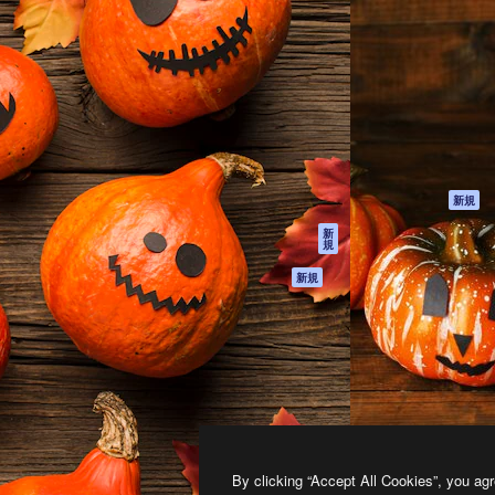
製品
はじめに
ティブ制作を導くためのプラ
Spaces
Academy
クリエイター、企業、代理
AI アシスタント
ドキュメント
含む100万人以上が利用して
AI 画像生成ツール
サポート
AI 動画生成ツール
利用規約
AI 音声合成ツール
プライバシーポリ
シー
ストックコンテン
ツ
オリジナル
新規
Claude/ChatGPT
クッキーポリシー
新
規
向けMCP
トラストセンター
エージェント
アフィリエイト
新規
API
法人向け
モバイルアプリ
すべてのMagnificツ
ール
2026
Freepik Company S.L.U.
無断複写・転載を禁じます
.
By clicking “Accept All Cookies”, you agr