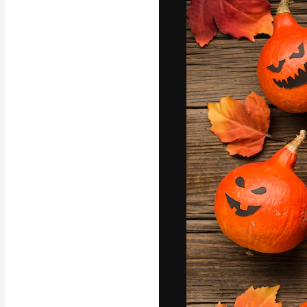
フォント
最高のクリエイ
ットフォーム。
店、スタジオを
います。
日本語
Copyright © 2010-