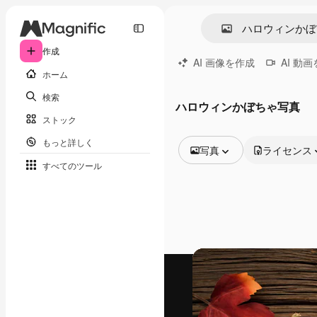
作成
AI 画像を作成
AI 動
ホーム
検索
ハロウィンかぼちゃ写真
ストック
もっと詳しく
写真
ライセンス
すべてのツール
全ての画像
ベクトル
イラスト
写真
PSD
テンプレート
モックアップ
動画
映像素材
モーショングラフィックス
動画テンプレート
アイコン
3D モデル