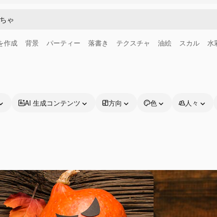
画を作成
背景
パーティー
落書き
テクスチャ
油絵
スカル
水
AI 生成コンテンツ
方向
色
人々