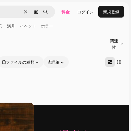
料金
ログイン
新規登録
消去
画像で検索
検索
彩
満月
イベント
ホラー
関連
性
ファイルの種類
詳細