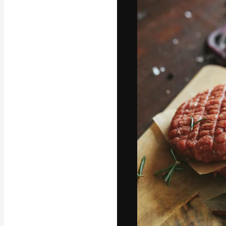
フォント
最高のクリエイ
ットフォーム。
店、スタジオを
います。
日本語
Copyright © 2010-