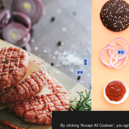
製品
はじめに
ティブ制作を導くためのプラ
Spaces
Academy
クリエイター、企業、代理
AI アシスタント
ドキュメント
含む100万人以上が利用して
AI 画像生成ツール
サポート
AI 動画生成ツール
利用規約
AI 音声合成ツール
プライバシーポリ
シー
ストックコンテン
ツ
オリジナル
新規
Claude/ChatGPT
クッキーポリシー
新
規
向けMCP
トラストセンター
エージェント
アフィリエイト
新規
API
法人向け
モバイルアプリ
すべてのMagnificツ
ール
2026
Freepik Company S.L.U.
無断複写・転載を禁じます
.
By clicking “Accept All Cookies”, you agr