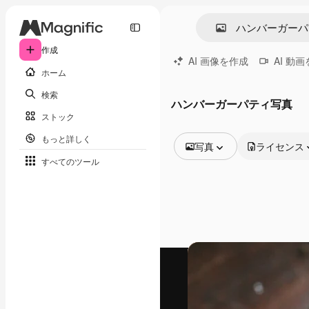
作成
AI 画像を作成
AI 動
ホーム
検索
ハンバーガーパティ写真
ストック
もっと詳しく
写真
ライセンス
すべてのツール
全ての画像
ベクトル
イラスト
写真
PSD
テンプレート
モックアップ
動画
映像素材
モーショングラフィックス
動画テンプレート
アイコン
3D モデル