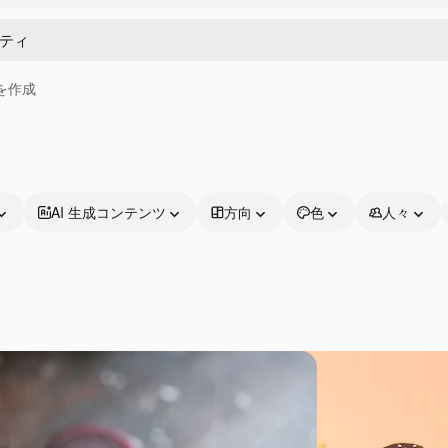
画を作成
AI 生成コンテンツ
方向
色
人々