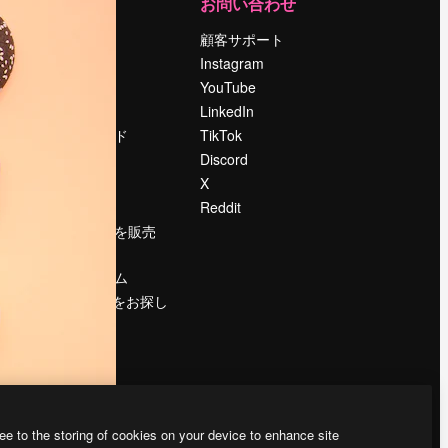
運営
お問い合わせ
料金
顧客サポート
会社概要
Instagram
Reviews
YouTube
採用情報
LinkedIn
検索トレンド
TikTok
ブログ
Discord
イベント
X
Slidesgo
Reddit
コンテンツを販売
する
プレスルーム
magnific.aiをお探し
ですか？
ee to the storing of cookies on your device to enhance site