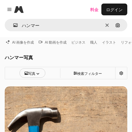
Magnific
料金
ログイン
Close menu
消去
画像で
AI 画像を作成
AI 動画を作成
ビジネス
職人
イラスト
リフォ
ハンマー写真
写真
検索フィルター