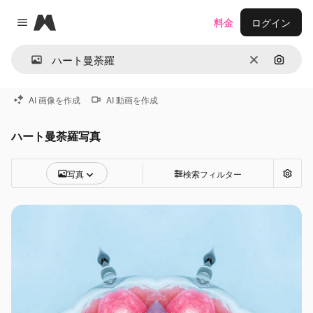
Magnific
料金
ログイン
Close menu
消去
画像で
AI 画像を作成
AI 動画を作成
ハート曼荼羅写真
写真
検索フィルター