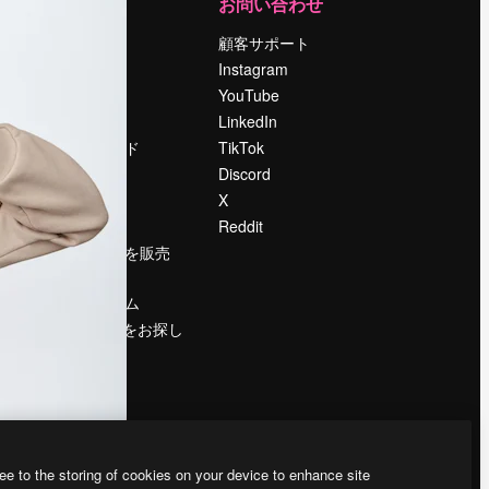
運営
お問い合わせ
料金
顧客サポート
会社概要
Instagram
Reviews
YouTube
採用情報
LinkedIn
検索トレンド
TikTok
ブログ
Discord
イベント
X
Slidesgo
Reddit
コンテンツを販売
する
プレスルーム
magnific.aiをお探し
ですか？
ee to the storing of cookies on your device to enhance site