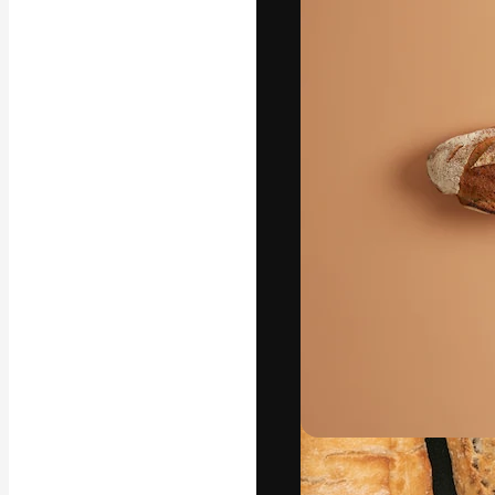
フォント
最高のクリエイ
ットフォーム。
店、スタジオを
います。
日本語
Copyright © 2010-