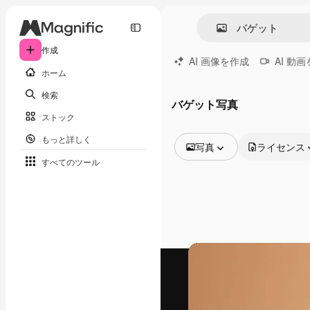
作成
AI 画像を作成
AI 動
ホーム
検索
バゲット写真
ストック
もっと詳しく
写真
ライセンス
すべてのツール
全ての画像
ベクトル
イラスト
写真
PSD
テンプレート
モックアップ
動画
映像素材
モーショングラフィックス
動画テンプレート
アイコン
3D モデル