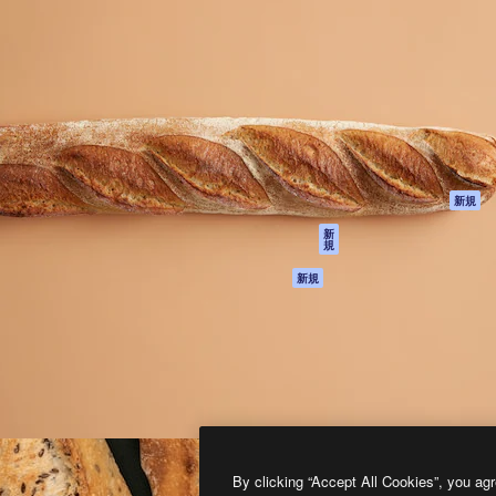
製品
はじめに
ティブ制作を導くためのプラ
Spaces
Academy
クリエイター、企業、代理
AI アシスタント
ドキュメント
含む100万人以上が利用して
AI 画像生成ツール
サポート
AI 動画生成ツール
利用規約
AI 音声合成ツール
プライバシーポリ
シー
ストックコンテン
ツ
オリジナル
新規
Claude/ChatGPT
クッキーポリシー
新
規
向けMCP
トラストセンター
エージェント
アフィリエイト
新規
API
法人向け
モバイルアプリ
すべてのMagnificツ
ール
2026
Freepik Company S.L.U.
無断複写・転載を禁じます
.
By clicking “Accept All Cookies”, you agr