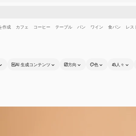
画を作成
カフェ
コーヒー
テーブル
パン
ワイン
食パン
レス
AI 生成コンテンツ
方向
色
人々