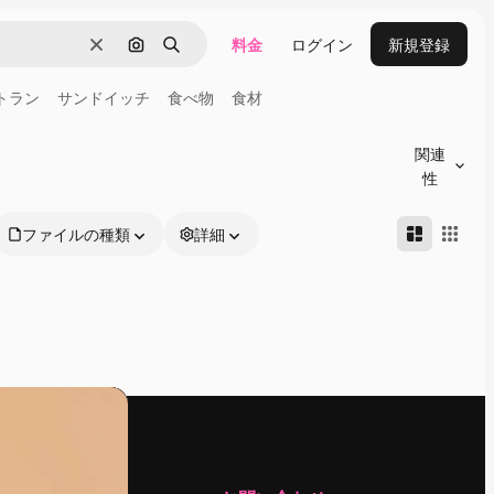
料金
ログイン
新規登録
消去
画像で検索
検索
トラン
サンドイッチ
食べ物
食材
関連
性
ファイルの種類
詳細