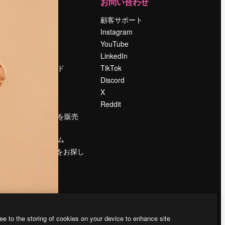
運営
お問い合わせ
料金
顧客サポート
会社概要
Instagram
Reviews
YouTube
採用情報
LinkedIn
検索トレンド
TikTok
ブログ
Discord
イベント
X
Slidesgo
Reddit
コンテンツを販売
する
プレスルーム
magnific.aiをお探し
ですか？
ee to the storing of cookies on your device to enhance site