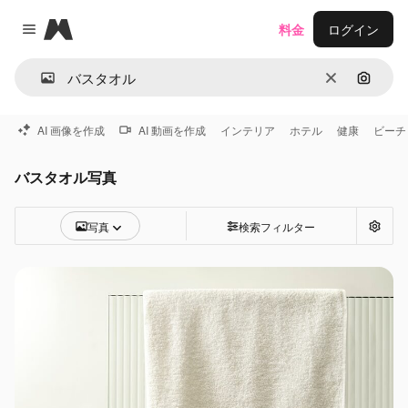
Magnific
料金
ログイン
Close menu
消去
画像で
AI 画像を作成
AI 動画を作成
インテリア
ホテル
健康
ビーチ
バスタオル写真
写真
検索フィルター