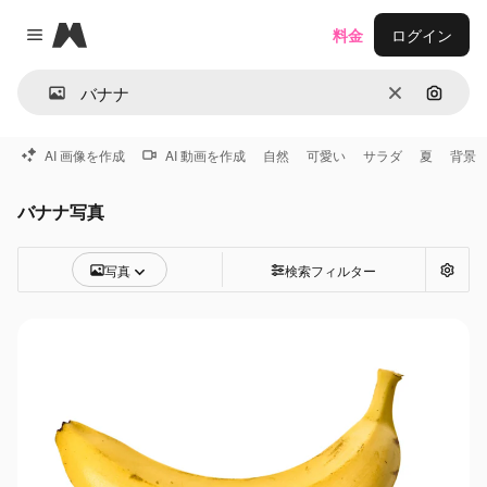
Magnific
料金
ログイン
Close menu
消去
画像で
AI 画像を作成
AI 動画を作成
自然
可愛い
サラダ
夏
背景
バナナ写真
写真
検索フィルター