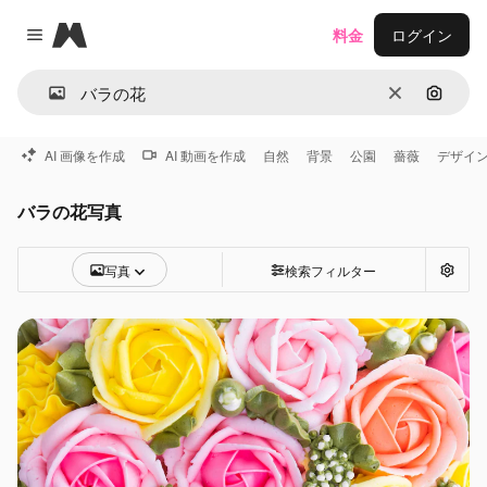
Magnific
料金
ログイン
Close menu
消去
画像で
AI 画像を作成
AI 動画を作成
自然
背景
公園
薔薇
デザイ
バラの花写真
写真
検索フィルター