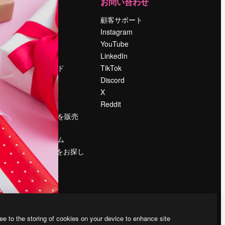
運営
お問い合わせ
料金
顧客サポート
会社概要
Instagram
Reviews
YouTube
採用情報
LinkedIn
検索トレンド
TikTok
ブログ
Discord
イベント
X
Slidesgo
Reddit
コンテンツを販売
する
プレスルーム
magnific.aiをお探し
ですか？
ee to the storing of cookies on your device to enhance site