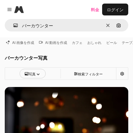
Magnific
料金
ログイン
Close menu
消去
画像で
AI 画像を作成
AI 動画を作成
カフェ
おしゃれ
ビール
テーブ
バーカウンター写真
写真
検索フィルター