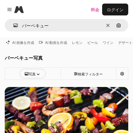
Magnific
料金
ログイン
Close menu
消去
画像で
AI 画像を作成
AI 動画を作成
レモン
ビール
ワイン
デザート
バーベキュー写真
写真
検索フィルター