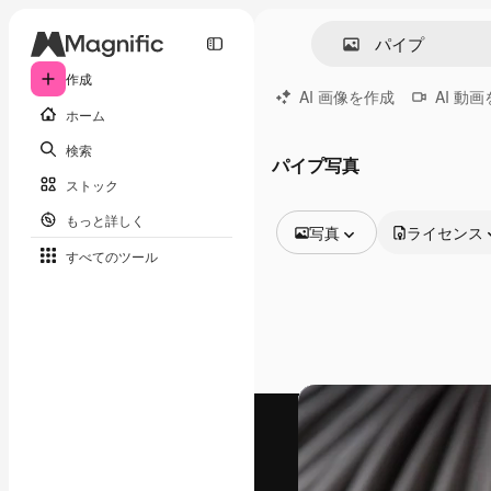
作成
AI 画像を作成
AI 動
ホーム
検索
パイプ写真
ストック
もっと詳しく
写真
ライセンス
すべてのツール
全ての画像
ベクトル
イラスト
写真
PSD
テンプレート
モックアップ
動画
映像素材
モーショングラフィックス
動画テンプレート
アイコン
3D モデル