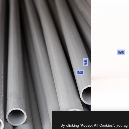
製品
はじめに
ティブ制作を導くためのプラ
Spaces
Academy
クリエイター、企業、代理
AI アシスタント
ドキュメント
含む100万人以上が利用して
AI 画像生成ツール
サポート
AI 動画生成ツール
利用規約
AI 音声合成ツール
プライバシーポリ
シー
ストックコンテン
ツ
オリジナル
新規
Claude/ChatGPT
クッキーポリシー
新
規
向けMCP
トラストセンター
エージェント
アフィリエイト
新規
API
法人向け
モバイルアプリ
すべてのMagnificツ
ール
2026
Freepik Company S.L.U.
無断複写・転載を禁じます
.
By clicking “Accept All Cookies”, you agr