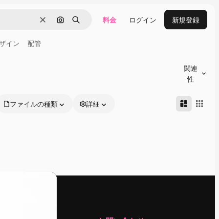
料金
ログイン
新規登録
消去
画像で検索
検索
ザイン
配管
関連
性
ファイルの種類
詳細