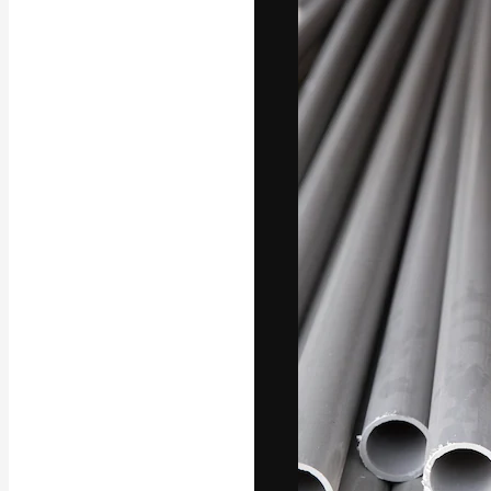
フォント
最高のクリエイ
ットフォーム。
店、スタジオを
います。
日本語
Copyright © 2010-