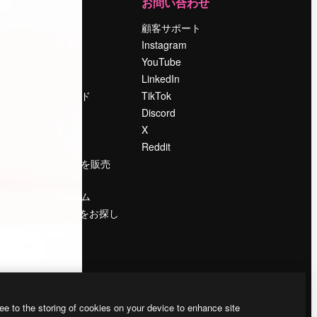
運営
お問い合わせ
料金
顧客サポート
会社概要
Instagram
Reviews
YouTube
採用情報
LinkedIn
検索トレンド
TikTok
ブログ
Discord
イベント
X
Slidesgo
Reddit
コンテンツを販売
する
プレスルーム
magnific.aiをお探し
ですか？
ee to the storing of cookies on your device to enhance site