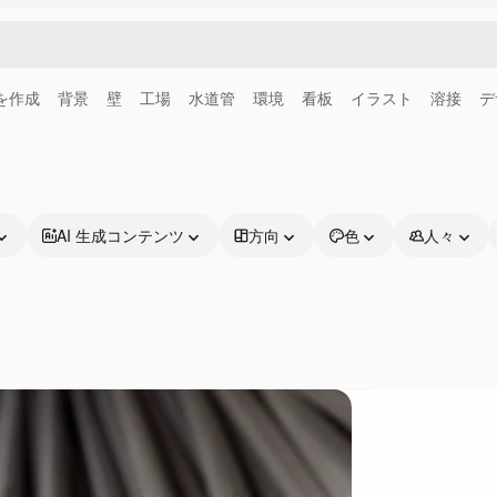
画を作成
背景
壁
工場
水道管
環境
看板
イラスト
溶接
デ
AI 生成コンテンツ
方向
色
人々