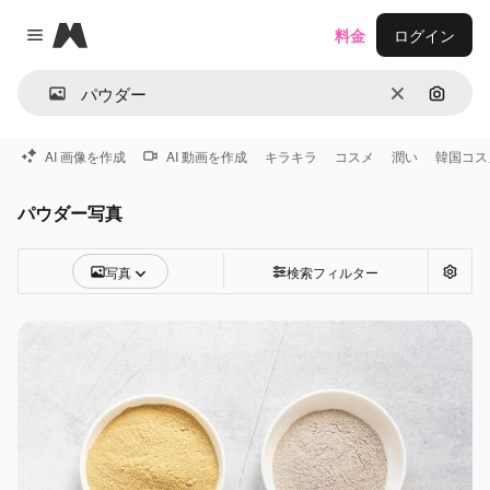
Magnific
料金
ログイン
Close menu
消去
画像で
AI 画像を作成
AI 動画を作成
キラキラ
コスメ
潤い
韓国コス
パウダー写真
写真
検索フィルター