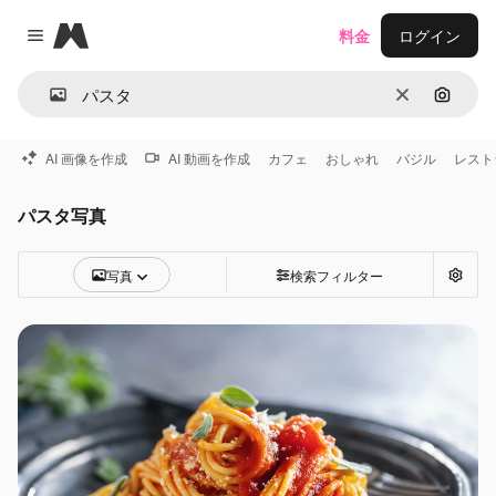
Magnific
料金
ログイン
Close menu
消去
画像で
AI 画像を作成
AI 動画を作成
カフェ
おしゃれ
バジル
レスト
パスタ写真
写真
検索フィルター