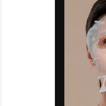
フォント
最高のクリエイ
ットフォーム。
店、スタジオを
います。
日本語
Copyright © 2010-