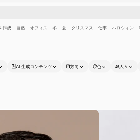
画を作成
自然
オフィス
冬
夏
クリスマス
仕事
ハロウィン
AI 生成コンテンツ
方向
色
人々