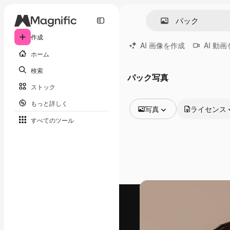
作成
AI 画像を作成
AI 動
ホーム
検索
パック写真
ストック
もっと詳しく
写真
ライセンス
すべてのツール
全ての画像
ベクトル
イラスト
写真
PSD
テンプレート
モックアップ
動画
映像素材
モーショングラフィックス
動画テンプレート
アイコン
3D モデル