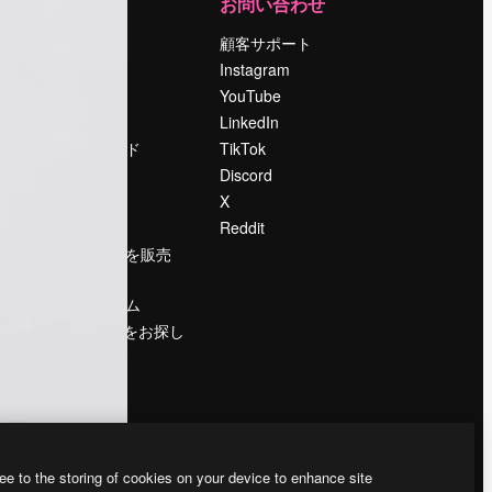
運営
お問い合わせ
料金
顧客サポート
会社概要
Instagram
Reviews
YouTube
採用情報
LinkedIn
検索トレンド
TikTok
ブログ
Discord
イベント
X
Slidesgo
Reddit
コンテンツを販売
する
プレスルーム
magnific.aiをお探し
ですか？
ee to the storing of cookies on your device to enhance site