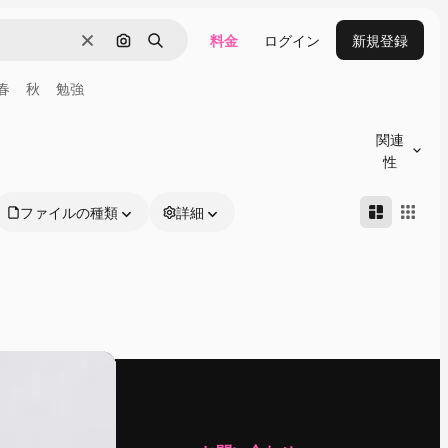
料金
ログイン
新規登録
消去
画像で検索
検索
春
秋
勉強
関連
性
ファイルの種類
詳細