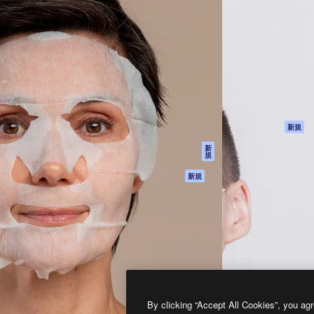
製品
はじめに
ティブ制作を導くためのプラ
Spaces
Academy
クリエイター、企業、代理
AI アシスタント
ドキュメント
含む100万人以上が利用して
AI 画像生成ツール
サポート
AI 動画生成ツール
利用規約
AI 音声合成ツール
プライバシーポリ
シー
ストックコンテン
ツ
オリジナル
新規
Claude/ChatGPT
クッキーポリシー
新
規
向けMCP
トラストセンター
エージェント
アフィリエイト
新規
API
法人向け
モバイルアプリ
すべてのMagnificツ
ール
2026
Freepik Company S.L.U.
無断複写・転載を禁じます
.
By clicking “Accept All Cookies”, you agr