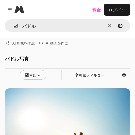
Magnific
料金
ログイン
Close menu
消去
画像で
AI 画像を作成
AI 動画を作成
パドル写真
写真
検索フィルター