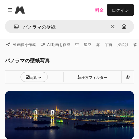
Magnific
料金
ログイン
Close menu
消去
画像で
AI 画像を作成
AI 動画を作成
空
星空
海
宇宙
夕焼け
森
パノラマの壁紙写真
写真
検索フィルター