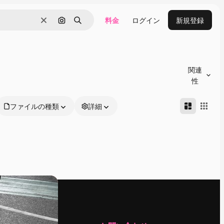
料金
ログイン
新規登録
消去
画像で検索
検索
関連
性
ファイルの種類
詳細