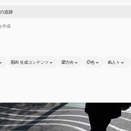
画を作成
AI 生成コンテンツ
方向
色
人々