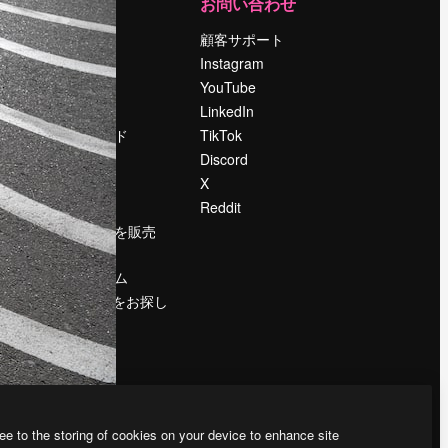
運営
お問い合わせ
料金
顧客サポート
会社概要
Instagram
Reviews
YouTube
採用情報
LinkedIn
検索トレンド
TikTok
ブログ
Discord
イベント
X
Slidesgo
Reddit
コンテンツを販売
する
プレスルーム
magnific.aiをお探し
ですか？
ee to the storing of cookies on your device to enhance site