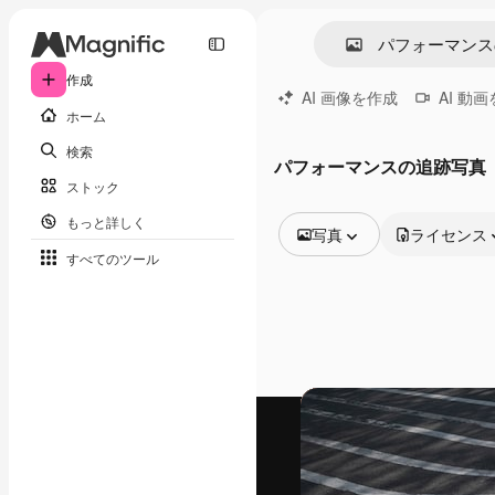
作成
AI 画像を作成
AI 動
ホーム
検索
パフォーマンスの追跡写真
ストック
もっと詳しく
写真
ライセンス
すべてのツール
全ての画像
ベクトル
イラスト
写真
PSD
テンプレート
モックアップ
動画
映像素材
モーショングラフィックス
動画テンプレート
アイコン
3D モデル