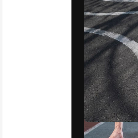
フォント
最高のクリエイ
ットフォーム。
店、スタジオを
います。
日本語
Copyright © 2010-