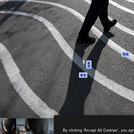
製品
はじめに
ティブ制作を導くためのプラ
Spaces
Academy
クリエイター、企業、代理
AI アシスタント
ドキュメント
含む100万人以上が利用して
AI 画像生成ツール
サポート
AI 動画生成ツール
利用規約
AI 音声合成ツール
プライバシーポリ
シー
ストックコンテン
ツ
オリジナル
新規
Claude/ChatGPT
クッキーポリシー
新
規
向けMCP
トラストセンター
エージェント
アフィリエイト
新規
API
法人向け
モバイルアプリ
すべてのMagnificツ
ール
2026
Freepik Company S.L.U.
無断複写・転載を禁じます
.
By clicking “Accept All Cookies”, you agr