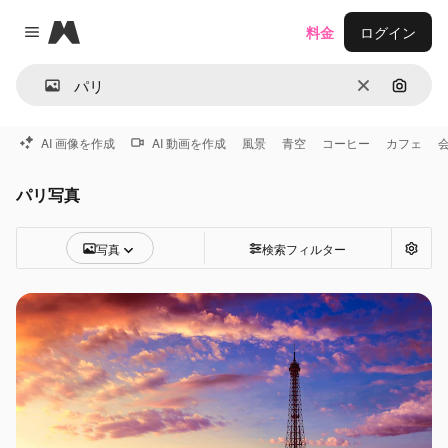
Magnific
料金
ログイン
Close menu
消去
画像で
AI 画像を作成
AI 動画を作成
風景
青空
コーヒー
カフェ
パリ写真
写真
検索フィルター