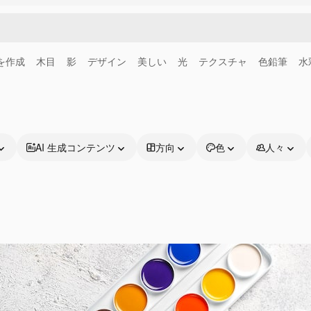
画を作成
木目
影
デザイン
美しい
光
テクスチャ
色鉛筆
水
AI 生成コンテンツ
方向
色
人々