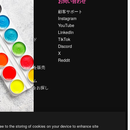
運営
お問い合わせ
料金
顧客サポート
会社概要
Instagram
Reviews
YouTube
採用情報
LinkedIn
検索トレンド
TikTok
ブログ
Discord
イベント
X
Slidesgo
Reddit
コンテンツを販売
する
プレスルーム
magnific.aiをお探し
ですか？
ee to the storing of cookies on your device to enhance site