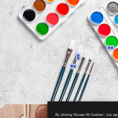
製品
はじめに
ティブ制作を導くためのプラ
Spaces
Academy
クリエイター、企業、代理
AI アシスタント
ドキュメント
含む100万人以上が利用して
AI 画像生成ツール
サポート
AI 動画生成ツール
利用規約
AI 音声合成ツール
プライバシーポリ
シー
ストックコンテン
ツ
オリジナル
新規
Claude/ChatGPT
クッキーポリシー
新
規
向けMCP
トラストセンター
エージェント
アフィリエイト
新規
API
法人向け
モバイルアプリ
すべてのMagnificツ
ール
2026
Freepik Company S.L.U.
無断複写・転載を禁じます
.
By clicking “Accept All Cookies”, you agr