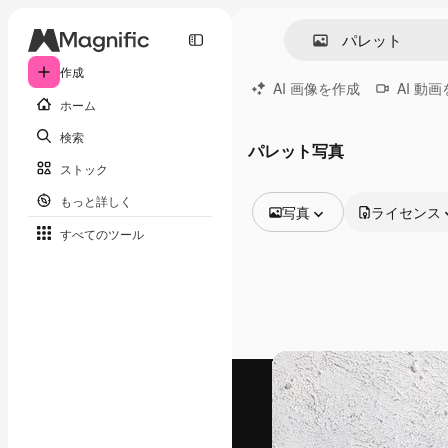
作成
AI 画像を作成
AI 動
ホーム
検索
パレット写真
ストック
もっと詳しく
写真
ライセンス
すべてのツール
全ての画像
ベクトル
イラスト
写真
PSD
テンプレート
モックアップ
動画
映像素材
モーショングラフィックス
動画テンプレート
アイコン
3D モデル