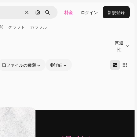
料金
ログイン
新規登録
消去
画像で検索
検索
彩
クラフト
カラフル
関連
性
ファイルの種類
詳細