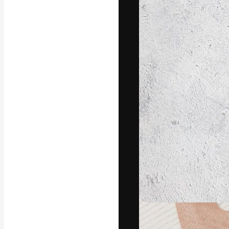
フォント
最高のクリエイ
ットフォーム。
店、スタジオを
います。
日本語
Copyright © 2010-