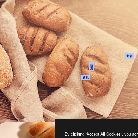
製品
はじめに
ティブ制作を導くためのプラ
Spaces
Academy
クリエイター、企業、代理
AI アシスタント
ドキュメント
含む100万人以上が利用して
AI 画像生成ツール
サポート
AI 動画生成ツール
利用規約
AI 音声合成ツール
プライバシーポリ
シー
ストックコンテン
ツ
オリジナル
新規
Claude/ChatGPT
クッキーポリシー
新
規
向けMCP
トラストセンター
エージェント
アフィリエイト
新規
API
法人向け
モバイルアプリ
すべてのMagnificツ
ール
2026
Freepik Company S.L.U.
無断複写・転載を禁じます
.
By clicking “Accept All Cookies”, you agr