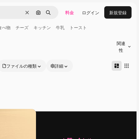
料金
ログイン
新規登録
消去
画像で検索
検索
食べ物
チーズ
キッチン
牛乳
トースト
関連
性
ファイルの種類
詳細