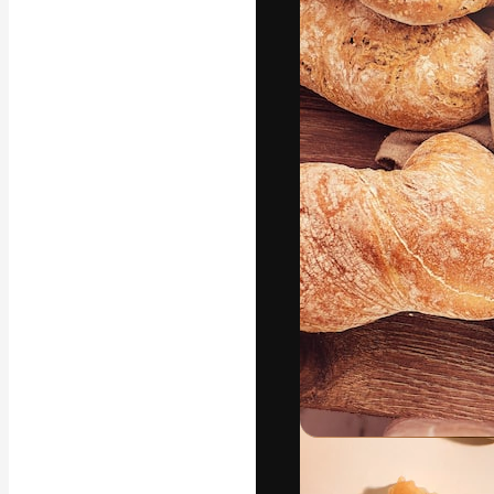
フォント
最高のクリエイ
ットフォーム。
店、スタジオを
います。
日本語
Copyright © 2010-