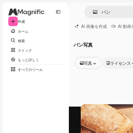
作成
AI 画像を作成
AI 動
ホーム
検索
パン写真
ストック
もっと詳しく
写真
ライセンス
すべてのツール
全ての画像
ベクトル
イラスト
写真
PSD
テンプレート
モックアップ
動画
映像素材
モーショングラフィックス
動画テンプレート
アイコン
3D モデル