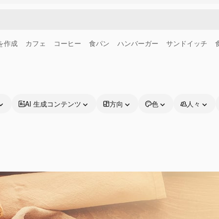
画を作成
カフェ
コーヒー
食パン
ハンバーガー
サンドイッチ
AI 生成コンテンツ
方向
色
人々