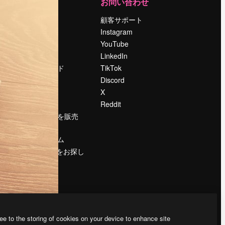
運営
お問い合わせ
料金
顧客サポート
会社概要
Instagram
Reviews
YouTube
採用情報
LinkedIn
検索トレンド
TikTok
ブログ
Discord
イベント
X
Slidesgo
Reddit
コンテンツを販売
する
プレスルーム
magnific.aiをお探し
ですか？
ee to the storing of cookies on your device to enhance site