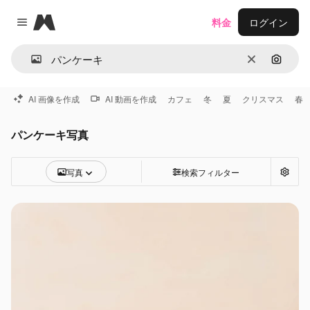
Magnific
料金
ログイン
Close menu
消去
画像で
AI 画像を作成
AI 動画を作成
カフェ
冬
夏
クリスマス
春
パンケーキ写真
写真
検索フィルター