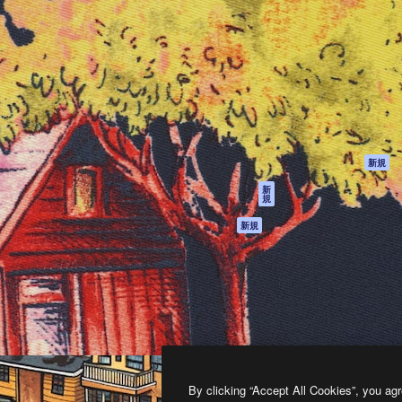
製品
はじめに
ティブ制作を導くためのプラ
Spaces
Academy
クリエイター、企業、代理
AI アシスタント
ドキュメント
含む100万人以上が利用して
AI 画像生成ツール
サポート
AI 動画生成ツール
利用規約
AI 音声合成ツール
プライバシーポリ
シー
ストックコンテン
ツ
オリジナル
新規
Claude/ChatGPT
クッキーポリシー
新
規
向けMCP
トラストセンター
エージェント
アフィリエイト
新規
API
法人向け
モバイルアプリ
すべてのMagnificツ
ール
2026
Freepik Company S.L.U.
無断複写・転載を禁じます
.
By clicking “Accept All Cookies”, you agr