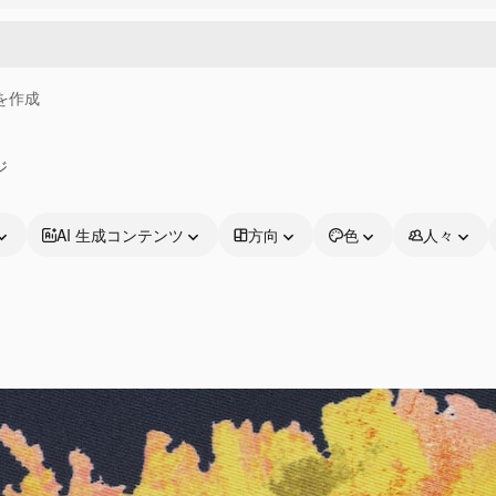
画を作成
ジ
AI 生成コンテンツ
方向
色
人々