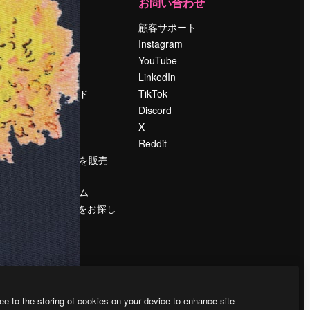
運営
お問い合わせ
料金
顧客サポート
会社概要
Instagram
Reviews
YouTube
採用情報
LinkedIn
検索トレンド
TikTok
ブログ
Discord
イベント
X
Slidesgo
Reddit
コンテンツを販売
する
プレスルーム
magnific.aiをお探し
ですか？
ee to the storing of cookies on your device to enhance site