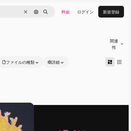
料金
ログイン
新規登録
消去
画像で検索
検索
関連
性
ファイルの種類
詳細