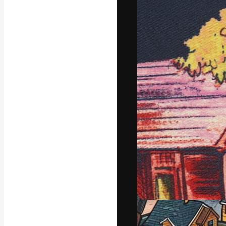
フォント
最高のクリエイ
ットフォーム。
店、スタジオを
います。
日本語
Copyright © 2010-