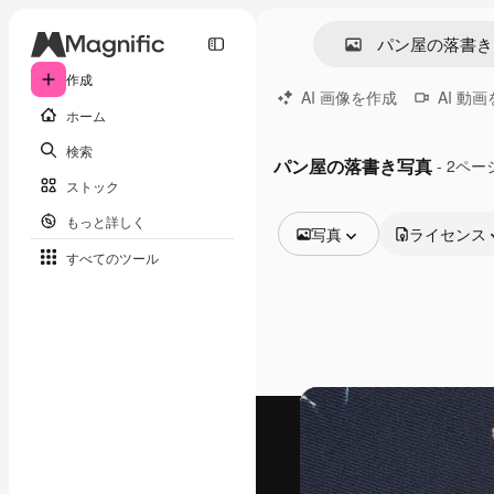
作成
AI 画像を作成
AI 動
ホーム
検索
パン屋の落書き写真
- 2ペー
ストック
もっと詳しく
写真
ライセンス
すべてのツール
全ての画像
ベクトル
イラスト
写真
PSD
テンプレート
モックアップ
動画
映像素材
モーショングラフィックス
動画テンプレート
アイコン
3D モデル