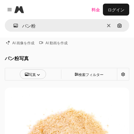
Magnific
料金
ログイン
Close menu
消去
画像で
AI 画像を作成
AI 動画を作成
パン粉写真
写真
検索フィルター