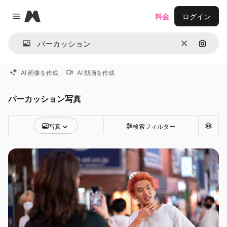
Magnific
料金
ログイン
Close menu
消去
画像で
AI 画像を作成
AI 動画を作成
パーカッション写真
写真
検索フィルター