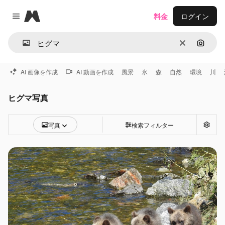
Magnific
料金
ログイン
Close menu
消去
画像で
AI 画像を作成
AI 動画を作成
風景
氷
森
自然
環境
川
ヒグマ写真
写真
検索フィルター