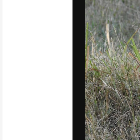
フォント
最高のクリエイ
ットフォーム。
店、スタジオを
います。
日本語
Copyright © 2010-