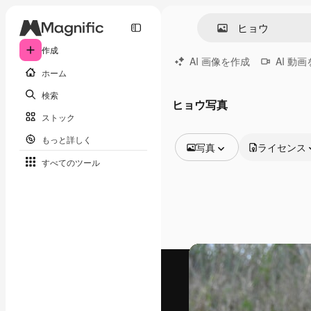
作成
AI 画像を作成
AI 動
ホーム
検索
ヒョウ写真
ストック
もっと詳しく
写真
ライセンス
すべてのツール
全ての画像
ベクトル
イラスト
写真
PSD
テンプレート
モックアップ
動画
映像素材
モーショングラフィックス
動画テンプレート
アイコン
3D モデル