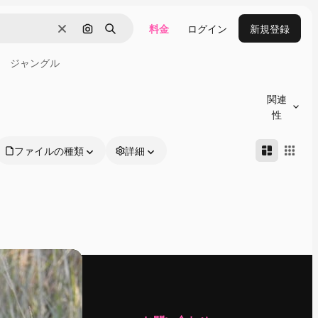
料金
ログイン
新規登録
消去
画像で検索
検索
ジャングル
関連
性
ファイルの種類
詳細