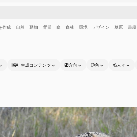
画を作成
自然
動物
背景
森
森林
環境
デザイン
草原
書籍
AI 生成コンテンツ
方向
色
人々