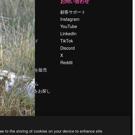
運営
お問い合わせ
料金
顧客サポート
会社概要
Instagram
Reviews
YouTube
採用情報
LinkedIn
検索トレンド
TikTok
ブログ
Discord
イベント
X
Slidesgo
Reddit
コンテンツを販売
する
プレスルーム
magnific.aiをお探し
ですか？
ee to the storing of cookies on your device to enhance site