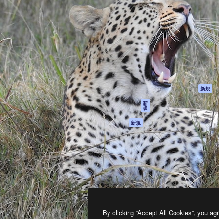
製品
はじめに
ティブ制作を導くためのプラ
Spaces
Academy
クリエイター、企業、代理
AI アシスタント
ドキュメント
含む100万人以上が利用して
AI 画像生成ツール
サポート
AI 動画生成ツール
利用規約
AI 音声合成ツール
プライバシーポリ
シー
ストックコンテン
ツ
オリジナル
新規
Claude/ChatGPT
クッキーポリシー
新
規
向けMCP
トラストセンター
エージェント
アフィリエイト
新規
API
法人向け
モバイルアプリ
すべてのMagnificツ
ール
2026
Freepik Company S.L.U.
無断複写・転載を禁じます
.
By clicking “Accept All Cookies”, you agr