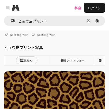
Magnific
料金
ログイン
Close menu
消去
画像で
AI 画像を作成
AI 動画を作成
ヒョウ皮プリント写真
写真
検索フィルター