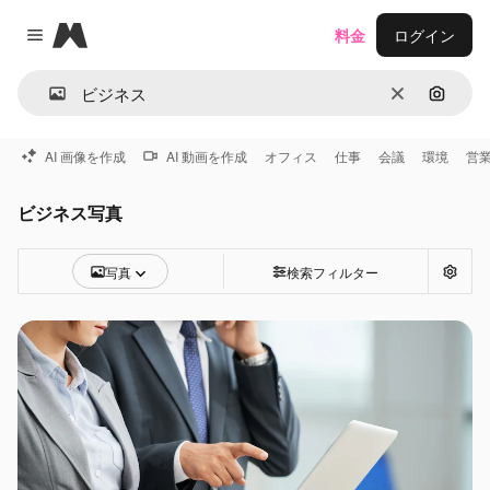
Magnific
料金
ログイン
Close menu
消去
画像で
AI 画像を作成
AI 動画を作成
オフィス
仕事
会議
環境
営
ビジネス写真
写真
検索フィルター