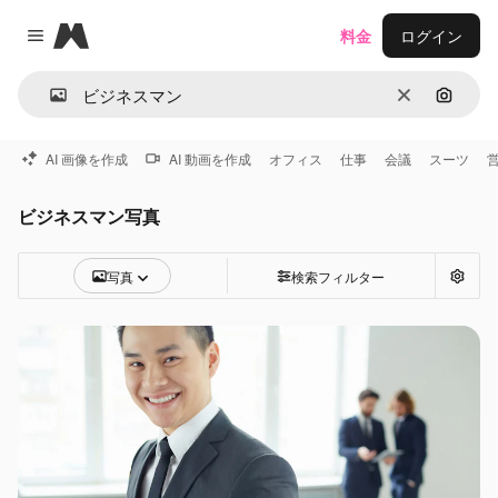
Magnific
料金
ログイン
Close menu
消去
画像で
AI 画像を作成
AI 動画を作成
オフィス
仕事
会議
スーツ
ビジネスマン写真
写真
検索フィルター