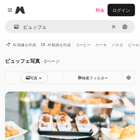
Magnific
料金
ログイン
Close menu
消去
画像で
AI 画像を作成
AI 動画を作成
コーヒー
ケーキ
パスタ
ビール
ビュッフェ写真
- 2ページ
写真
検索フィルター