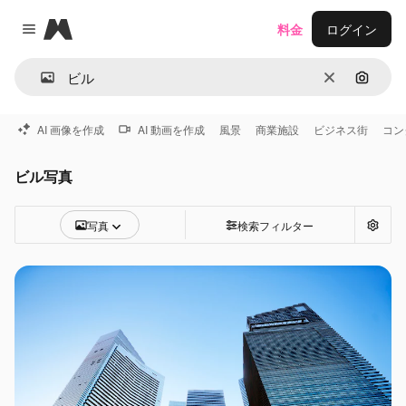
Magnific
料金
ログイン
Close menu
消去
画像で
AI 画像を作成
AI 動画を作成
風景
商業施設
ビジネス街
コン
ビル写真
写真
検索フィルター