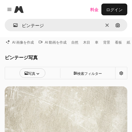
Magnific
料金
ログイン
Close menu
消去
画像で
AI 画像を作成
AI 動画を作成
自然
木目
車
背景
看板
紙
ビンテージ写真
写真
検索フィルター