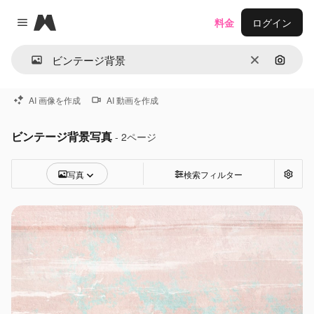
Magnific
料金
ログイン
Close menu
消去
画像で
AI 画像を作成
AI 動画を作成
ビンテージ背景写真
- 2ページ
写真
検索フィルター