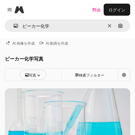
Magnific
料金
ログイン
Close menu
消去
画像で
AI 画像を作成
AI 動画を作成
ビーカー化学写真
写真
検索フィルター