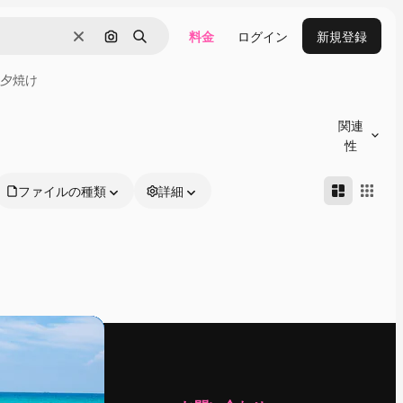
料金
ログイン
新規登録
消去
画像で検索
検索
夕焼け
関連
性
ファイルの種類
詳細