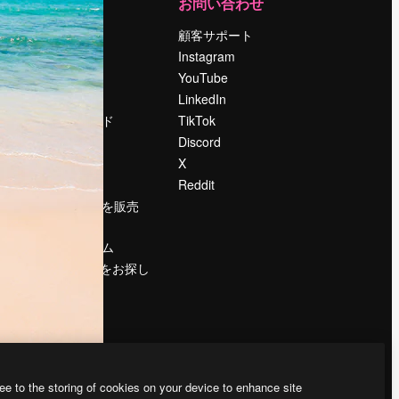
運営
お問い合わせ
料金
顧客サポート
会社概要
Instagram
Reviews
YouTube
採用情報
LinkedIn
検索トレンド
TikTok
ブログ
Discord
イベント
X
Slidesgo
Reddit
コンテンツを販売
する
プレスルーム
magnific.aiをお探し
ですか？
ee to the storing of cookies on your device to enhance site