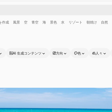
画を作成
風景
空
青空
海
景色
水
リゾート
朝焼け
自然
AI 生成コンテンツ
方向
色
人々