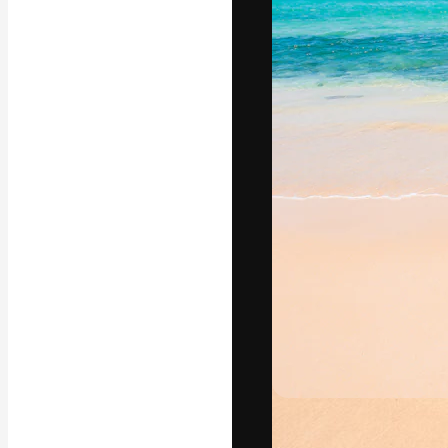
フォント
最高のクリエイ
ットフォーム。
店、スタジオを
います。
日本語
Copyright © 2010-