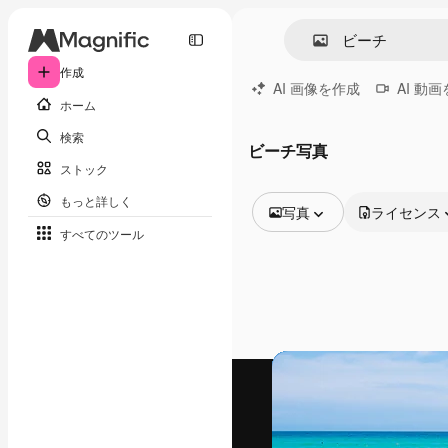
作成
AI 画像を作成
AI 動
ホーム
検索
ビーチ写真
ストック
もっと詳しく
写真
ライセンス
すべてのツール
全ての画像
ベクトル
イラスト
写真
PSD
テンプレート
モックアップ
動画
映像素材
モーショングラフィックス
動画テンプレート
アイコン
3D モデル