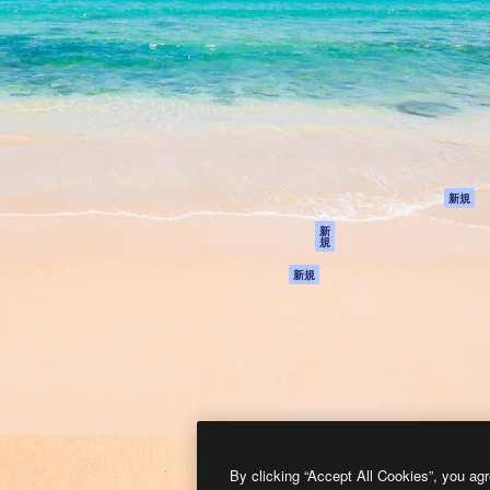
製品
はじめに
ティブ制作を導くためのプラ
Spaces
Academy
クリエイター、企業、代理
AI アシスタント
ドキュメント
含む100万人以上が利用して
AI 画像生成ツール
サポート
AI 動画生成ツール
利用規約
AI 音声合成ツール
プライバシーポリ
シー
ストックコンテン
ツ
オリジナル
新規
Claude/ChatGPT
クッキーポリシー
新
規
向けMCP
トラストセンター
エージェント
アフィリエイト
新規
API
法人向け
モバイルアプリ
すべてのMagnificツ
ール
2026
Freepik Company S.L.U.
無断複写・転載を禁じます
.
By clicking “Accept All Cookies”, you agr